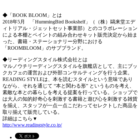
◆「BOOK BLOOM」とは
2018年5月 「HummingBird Bookshelf」（（株）鷗来堂エデ
ィトリアル・ジェットセット事業部）とのコラボレーション
による本棚とペイントの組み合わせキット販売決定から始ま
った、書籍・ステーショナリー分野における
「ROOMBLOOM」のサブブランド。
◆リーディングスタイル株式会社とは
マルノウチリーディングスタイルを旗艦店として、主にブッ
クカフェの運営および外部コンサルティングを行う企業。
READING STYLEは、本を読むスタイルという意味であり
ながら、それを通じて “本と関わる形” というものを考え、
素敵な本との暮らしを考える提案を行っている。ショップで
は大人の知的好奇心を刺激する書籍と遊び心を刺激する雑貨
を揃え、スタッフが一点一点こだわってセレクトした商品を
取り揃えて販売している。
詳細はこちら▼
http://www.readingstyle.co.jp/