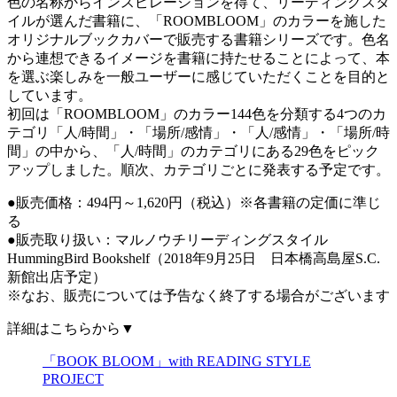
色の名称からインスピレーションを得て、リーディングスタ
イルが選んだ書籍に、「ROOMBLOOM」のカラーを施した
オリジナルブックカバーで販売する書籍シリーズです。色名
から連想できるイメージを書籍に持たせることによって、本
を選ぶ楽しみを一般ユーザーに感じていただくことを目的と
しています。
初回は「ROOMBLOOM」のカラー144色を分類する4つのカ
テゴリ「人/時間」・「場所/感情」・「人/感情」・「場所/時
間」の中から、「人/時間」のカテゴリにある29色をピック
アップしました。順次、カテゴリごとに発表する予定です。
●販売価格：494円～1,620円（税込）※各書籍の定価に準じ
る
●販売取り扱い：マルノウチリーディングスタイル
HummingBird Bookshelf（2018年9月25日 日本橋高島屋S.C.
新館出店予定）
※なお、販売については予告なく終了する場合がございます
詳細はこちらから▼
「BOOK BLOOM」with READING STYLE
PROJECT