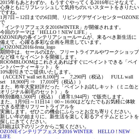
2015年もあとわずか。もうすぐやってくる2016年にそなえて、
心身ともにリフレッシュして気持ちのいいスタートをきりたい
ですね。
1月7日～12日までの6日間、リビングデザインセンターOZONE
で
「インテリアフェスタ2016WINTER」が開催されます。
今回のテーマは「HELLO！NEW LIFE」。
OZONE内の各インテリアショールームが、来るべき新生活に
備えて、心躍る多彩な企画を用意しています。
期間中は、セールのほか、フリートライアルやワークショップ
など様々なイベントを開催します。
ROOMBLOOMはこれさえあればすぐにペイントできる「ペイ
ントパーティーキット」を
10%割引きでご提供いたします。
（ACCENT wall set 8,100円 → 7,290円（税込） FULL wall
set 18,900円 ⇒ 17,010円（税込））
また、昨年大変好評だった「ペイントお試しキット（ミニ缶と
オリジナル刷毛のセット）」を
特別価格1,500円（税込）（通常1,944円）で販売します。
また、1月9日～11日14：00～16:00はどなたでもお気軽に体験
できる壁塗りフリートライアルを
実施します。ぜひこの機会にふらっとお立ち寄りください。
新しい年の始まりに、新生活を楽しく彩るアイテムとヒントを
探しにきてください。
詳細は以下のリンクからご覧ください。
OZONEインテリアフェスタ2016 WINTER HELLO ! NEW
LIFE