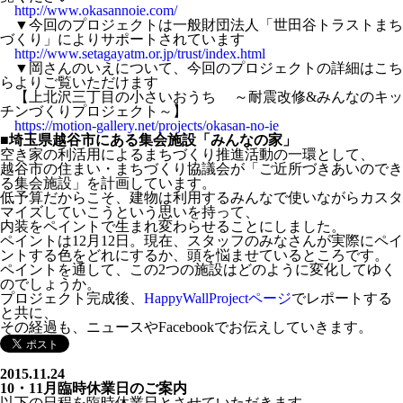
http://www.okasannoie.com/
▼今回のプロジェクトは一般財団法人「世田谷トラストまち
づくり」によりサポートされています
http://www.setagayatm.or.jp/trust/index.html
▼岡さんのいえについて、今回のプロジェクトの詳細はこち
らよりご覧いただけます
【上北沢三丁目の小さいおうち ～耐震改修&みんなのキッ
チンづくりプロジェクト～】
https://motion-gallery.net/projects/okasan-no-ie
■埼玉県越谷市にある集会施設「みんなの家」
空き家の利活用によるまちづくり推進活動の一環として、
越谷市の住まい・まちづくり協議会が「ご近所づきあいのでき
る集会施設」を計画しています。
低予算だからこそ、建物は利用するみんなで使いながらカスタ
マイズしていこうという思いを持って、
内装をペイントで生まれ変わらせることにしました。
ペイントは12月12日。現在、スタッフのみなさんが実際にペイ
ントする色をどれにするか、頭を悩ませているところです。
ペイントを通して、この2つの施設はどのように変化してゆく
のでしょうか。
プロジェクト完成後、
HappyWallProjectページ
でレポートする
と共に、
その経過も、ニュースやFacebookでお伝えしていきます。
2015.11.24
10・11月臨時休業日のご案内
以下の日程を臨時休業日とさせていただきます。