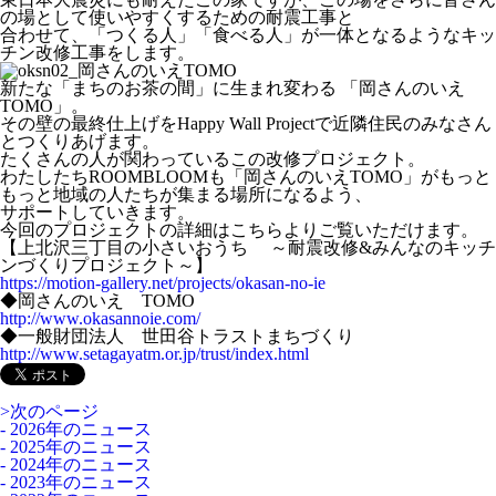
の場として使いやすくするための耐震工事と
合わせて、「つくる人」「食べる人」が一体となるようなキッ
チン改修工事をします。
新たな「まちのお茶の間」に生まれ変わる 「岡さんのいえ
TOMO」。
その壁の最終仕上げをHappy Wall Projectで近隣住民のみなさん
とつくりあげます。
たくさんの人が関わっているこの改修プロジェクト。
わたしたちROOMBLOOMも「岡さんのいえTOMO」がもっと
もっと地域の人たちが集まる場所になるよう、
サポートしていきます。
今回のプロジェクトの詳細はこちらよりご覧いただけます。
【上北沢三丁目の小さいおうち ～耐震改修&みんなのキッチ
ンづくりプロジェクト～】
https://motion-gallery.net/projects/okasan-no-ie
◆岡さんのいえ TOMO
http://www.okasannoie.com/
◆一般財団法人 世田谷トラストまちづくり
http://www.setagayatm.or.jp/trust/index.html
>次のページ
- 2026年のニュース
- 2025年のニュース
- 2024年のニュース
- 2023年のニュース