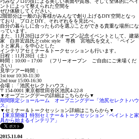
巧みなプロの技による美しい表面や質感、そして全体的にペイ
ントによって整えられた空間を
ぜひ体験してください。
2階部分は一般のお客様がみんなで創り上げるDIY空間となっ
ており、プロとDIY、それぞれをを見比べ、
自分の暮らしに合ったものを選ぶことができる貴重な場所にな
っています。
また、11月28日はグランドオープン記念イベントとして、建築
家 白井宏昌氏とcubic style 専務 宮地氏を交え、「ペイン
トと家具」を中心とした
インテリアセミナー＆トークセッションも行います。
日程：11月28日（土）
時間：10:00－17:00 （フリーオープン ご自由にご来場くだ
さい）
見学ツアー時間：
1st tour 10:30-11:30
2nd tour 15:00-16:30
会場：「池尻セレクトハウス」
〒154-0001 東京都世田谷区池尻4-22-8
▼オープニングデーの詳細はこちらから▼
期間限定ショールーム オープニングデー「池尻セレクトハウ
ス」
▼セミナー＆トークセッション詳細はこちらから▼
【東京開催】特別セミナー＆トークセッション「ペイントと家
具から始まるインテリア」
2015.11.04