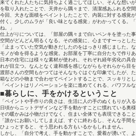
来てくれた人たちに気持ちよく過ごしてほしい、そんな想いが根底
を取り入れたことで、天井から隅々まで、清潔感あふれる空間
今回、大きな面積をペイントしたことで、内装に対する感覚が
付く。少しのムラが「良い味となる感覚」がわかってくる。
ね。」
仕上がりについては、「部屋の隅々まで白いペンキを塗った事
空間がどんどん明るくなる。その感覚に、心まですーっとした
「止まっていた空気が動きだしたのをはっきり感じました。な
モノが命を得るような感覚。お部屋を丁寧に自分たちで作りあ
日本の住宅には様々な素材が使われ、それぞれ経年劣化の具合
れが目立つ。なんとなく違和感を感じながらもそれらから目を
渡部さんの空間もかつてはそんなちぐはぐな印象でしたが、た
箱などの小物まで合わせてペイントすることで、スッキリとし
「ペイントはリノベーションを楽に進めてくれる、パワフル
■暮らしに、手をかけるということ
「ペイントや手作りの良さは、生活に人の手のぬくもりが入る
日頃からニットデザインなど手を動かすことに慣れている奥様
その暖かみは小物だけでなく、住まい全体でも表現できること
「誰かにお願いしてしまえば、すぐに終わるし、そんな手間を
ひょっとすると、そう思われる方もいるかもしれません。
しかし、「自分で考え、手を動かすことで、愛着が湧いて、よ