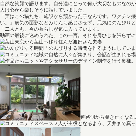
自然な笑顔で語ります。自分達にとって何が大切なものなのか
人は心から楽しそうに話していました。
「実はこの猫たち、施設から預かった子なんです。ワクチン
い。」病気の面影などみじんも感じさせず、元気にのんびりと
「二人とも、今の暮らしが気に入っています。」
動画の最後に込められた、この一言。それを肩ひじを張らずに
東京から葉山へ移り住んだ渡部さん夫妻
「のんびりする時間を作るようにしていま
地域の自然に人々が集まり、会話が生まれる場
ニットやアクセサリーのデザイン制作を行う奥様。
道路側から覗きたくなる
人が主役となるよう、天井まで真っ