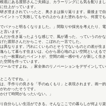
にある渡部さんご夫婦は、カラーリングにも気を配りました。選ん
に仕上がっています。
研ぎ澄まされていったと、奥さまは振り返ります。最後まで自
「ペイントって失敗してもその上からまた塗れるから、何度で
でパァっと明るくなりました。」間取りや採光を考えたり、電
と言います。
んだか生き返ったような感じで、風が通った、っていうのかな
げた渡部さんだからこそ、こぼれた一言でした。
は異なります。汚れにくいものとそうでないものとの差が生ま
逸らして暮らす住まいは、心から居心地のよい空間といえるで
った一枚重ねたペイントが、空間の統一感やモノが新しく生き
た空間を作っています。
なツールですよね。」家全体のリノベーションをデザインして
ところですね。」
は、手作りの良さを「手のぬくもり」と表現されます。画一的
がわかったそうです。
かけて時間がもったいない。」
り自分らしい生活ができる。そんなここでの暮らしが何より楽