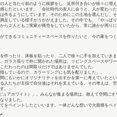
の人と当たり前のように挨拶をし、近所付き合いが徐々に増え
感じたといいます。「会社時代の友人に会うと、人が変わった
は作るようにしています。そのためにこの土地を選んだし、そ
満足している様子がうかがえました。その中でも、「やっぱり
から２人ともご実家が商売をしていたから、常に誰かが周りに
ができるコミュニティースペースを作りたいと、今の家をつく
を作ったり、床板を貼ったり、二人で徐々に手を加えていきま
。ガラス張りで外に開かれた場所は、リビングスペースやワー
こだわったのは間取りだけではありませんでした。
指しているので、カラーリングにも気を配りました」。
間にもいかにオリジナリティを出すかを第一に考えていたとい
る人たちが主役で自分達はそれを支えている。その考えは、空
す。」
ite（ピュアホワイト）」。みんなが集まる場所は、敢えて空間
なりました。
てをペイントしたといいます。一体どんな想いで大面積をペイ
し