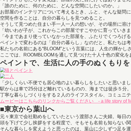
「誰のために、何のために、どんな空間にしたいのか。」
お部屋のインテリアについて考えるとき、ふと、そんな疑問に
空間を作ることは、自分の暮らしを見つめること。
そうして見つめた住まい手一人一人の想いが、その場所に溶け
「幼いわが子が、これからこの部屋ですこやかに育っていきますよう
「今まであまり使っていなかった部屋を、ふたりでくつろげる空間に
ペイントで変わるのは「自分の暮らし」なのだと、私たちは考
私たちの名前にある“BLOOM”という言葉には、人生の輝か
ここでは、ROOMBLOOMを通して見つけた十人十色の変化
ペイントで、生活に人の手のぬくもりを
「少しくらい不便でも居心地のよい暮らしをしたいと思いまし
駅からは車で25分ほど離れているものの、海までは徒歩５分
丁寧な暮らしづくりをする２人のライフスタイル、コミュニテ
ムービーはこちらのリンクからご覧ください - a life story of Mr. &
■東京から葉山へ
元々東京で会社勤めをしていたという渡部さんご夫婦。毎日の
頭を下げて少し挨拶をする程度で、そもそも名前も知らない関
そんな暮らしを変えようと思ったのは、葉山に少しずつ足を運