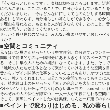
「心がほっとしたんです」。奥様は顔をほころばせます。近所
に包みこまれ、ここにいることで、自分が安定していることを
くださいました。「今はどんなに忙しくてものんびりする時間
あるにも関わらず、自分達らしい暮らしができる今に、心から
す理由を尋ねると、もともと人が好きなんです、とのこと。昔
のだと思う、と答えてくださいました。
せっかく移り住むのならば、みんなが集まりやすいおしゃべり
うか？
■空間とコミュニティ
元々はパン屋さんだったという中古住宅。自分達でカウンター
間取りで特徴的なのは一階部分にある大きな土間スペースです
る、そこに集う人のための場所になっています。また、そこで
「地域の人たちが主体となって繋がっていけるような空間を目
昔からデザイン関係の仕事をしていることもあり、かつては空
いる、教えてくれました。自分たちの空間であってもそこに来
り、植木鉢は土の色だったり「素」の色合いを大切にしていま
今回ペイントした色は混じりけのない真っ白の「pure wh
それぞれの人の個性が際立つ、一人一人が主役になれる空間に
そして、実際にペイントしたのは奥様。なんと一戸建てのすべ
■ペイントで変わりはじめる、私の暮ら