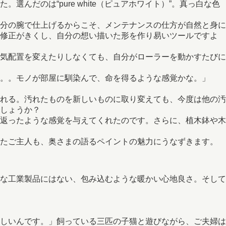
だのは“pure white（ピュアホワイト）”。真っ白な色
分の腕で仕上げるからこそ、メンテナンスの仕方が自然と身に
も修正がきくし、自分の想い描いた形を作り易いツールですよ
気配置を変えたりしなくても、自分がローラーを動かすたびに
。。モノが部屋に馴染んで、命を得るような感覚かな。」
れる。汚れたものを新しいものに取り変えても、今度は他の汚
しょうか？
返ったような感覚を与えてくれたのです。さらに、植木鉢や木
いたご主人も、奥さまの語るペイントの魅力にうなずきます。
な工業製品にはない、包み込むような暖かい心地良さ。そして
しいんです。」飼っている三匹の子猫と遊びながら、ご夫婦は