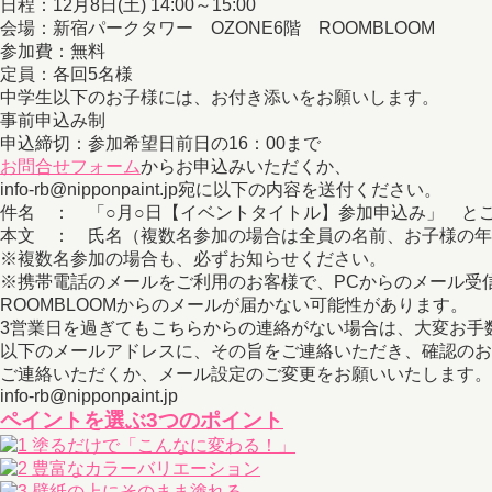
日程：12月8日(土) 14:00～15:00
会場：新宿パークタワー OZONE6階 ROOMBLOOM
参加費：無料
定員：各回5名様
中学生以下のお子様には、お付き添いをお願いします。
事前申込み制
申込締切：参加希望日前日の16：00まで
お問合せフォーム
からお申込みいただくか、
info-rb@nipponpaint.jp宛に以下の内容を送付ください。
件名 ： 「○月○日【イベントタイトル】参加申込み」 と
本文 ： 氏名（複数名参加の場合は全員の名前、お子様の年
※複数名参加の場合も、必ずお知らせください。
※携帯電話のメールをご利用のお客様で、PCからのメール受
ROOMBLOOMからのメールが届かない可能性があります。
3営業日を過ぎてもこちらからの連絡がない場合は、大変お手
以下のメールアドレスに、その旨をご連絡いただき、確認のお
ご連絡いただくか、メール設定のご変更をお願いいたします。
info-rb@nipponpaint.jp
ペイントを選ぶ3つのポイント