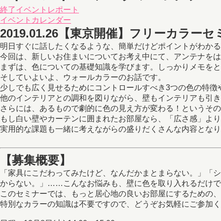
終了イベントレポート
イベントカレンダー
2019.01.26
【東京開催】フリーカラーセミ
明日すぐに話したくなるような、簡単だけどポイントがわかる
今回は、新しいお住まいについてお考え中にて、アンテナをは
まずは、色についての基礎知識を学びます。しっかりメモをと
そしていよいよ、ウォールカラーのお話です。
少しでも広く見せるためにコントロールすべき3つの色の特徴
他のインテリアとの調和を図りながら、壁もインテリアも引き
さらには、あるもので劇的に色の見え方が変わる！というその
もし白い壁やカーテンに囲まれたお部屋なら、「広さ感」より
実用的な課題も一緒に考えながらの盛りだくさんな内容となり
【募集概要】
「家具にこだわってみたけど、なんだかまとまらない。」「シ
からない。」……こんなお悩みも、壁に色を取り入れるだけで
このセミナーでは、もっと居心地の良いお部屋にするための、
特別なカラーの知識は不要ですので、どうぞお気軽にご参加く