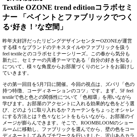
Textile OZONE trend editionコラボセミ
ナー 「ペイントとファブリックでつく
る‘好き！’な空間」
昨年大好評だったリビングデザインセンターOZONEが運営
する様々なブランドのテキスタイルやファブリックを扱う
feel textileとのコラボセミナーシリーズ。この春から気分も
新たに、セミナーの共通テーマである「自分の好きを知る」
について、様々な角度からお部屋づくりのヒントをお届けし
ていきます。
その第一回目を5月7日に開催。今回の視点は、ズバリ「色の
持つ特徴、コーディネーションのコツ」です。まず、5F feel
textileで色と色との関係性について「色相環」を用いながら
学びます。お部屋のアクセントに入れる効果的な色をどう選
び、どのように取り入れるか？カーテンをちょっとオシャレ
にする方法とは？色々なヒントをもらいながら、お部屋のイ
メージが膨らんできます。そこで、ROOMBLOOMのショー
ルームに移動し、ファブリックを選んでから、壁の色をコー
ディネートしてみるプチワークを行いました。沢山あるカラ