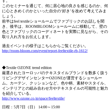
す。
このセミナーを通じて、何に居心地の良さを感じるのか、何
に心ときめくのかといった自分の‘好き’を改めて考えてみま
しょう。
前半はfeel textileショールームでファブリックのお話しを聞
き、後半は、ROOMBLOOMショールームに移動して、壁の
色とファブリックのコーディネートを実際に見ながら、その
取り入れ方をお伝えします。
過去イベントの様子はこちらからご覧ください。
http://room-bloom.com/event/report-feeltextile-rb-1612/
◆Textile OZONE trend edition
厳選されたヨーロッパのテキスタイルブランドを数多く扱う
リビングデザインセンターOZONEが運営するショールー
ム。カーテン、クッションなど、色や柄、素材やスタイル、
インテリアとの組み合わせ方やテキスタイルの可能性と魅力
を紹介している。
http://www.ozone.co.jp/space/feeltextile/
日程：5月7日（日） 14:00～15:00