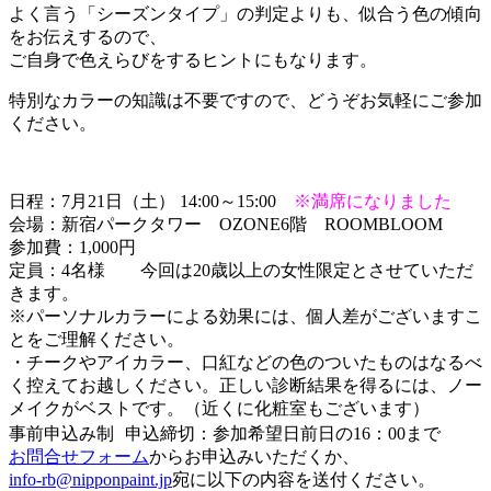
よく言う「シーズンタイプ」の判定よりも、似合う色の傾向
をお伝えするので、
ご自身で色えらびをするヒントにもなります。
特別なカラーの知識は不要ですので、どうぞお気軽にご参加
ください。
日程：7月21日（土） 14:00～15:00
※満席になりました
会場：新宿パークタワー OZONE6階 ROOMBLOOM
参加費：1,000円
定員：4名様 今回は20歳以上の女性限定とさせていただ
きます。
※パーソナルカラーによる効果には、個人差がございますこ
とをご理解ください。
・チークやアイカラー、口紅などの色のついたものはなるべ
く控えてお越しください。正しい診断結果を得るには、ノー
メイクがベストです。（近くに化粧室もございます）
事前申込み制 申込締切：参加希望日前日の16：00まで
お問合せフォーム
からお申込みいただくか、
info-rb@nipponpaint.jp
宛に以下の内容を送付ください。