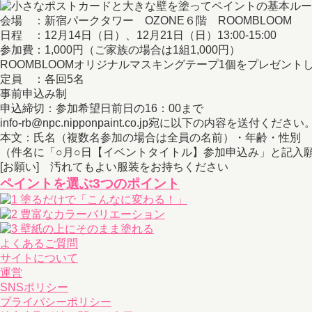
会場 ：新宿パークタワー OZONE６階 ROOMBLOOM
日程 ：12月14日（日）、12月21日（日）13:00-15:00
参加費：1,000円（ご家族の場合は1組1,000円）
ROOMBLOOMオリジナルマスキングテープ1個をプレゼント
定員 ：各回5名
事前申込み制
申込締切：参加希望日前日の16：00まで
info-rb@npc.nipponpaint.co.jp宛に以下の内容を送付ください
本文：氏名（複数名参加の場合は全員の名前）・年齢・性別
（件名に「○月○日【イベントタイトル】参加申込み」と記入
[お願い] 汚れてもよい服装をお持ちください
ペイントを選ぶ3つのポイント
よくあるご質問
サイトについて
運営
SNSポリシー
プライバシーポリシー