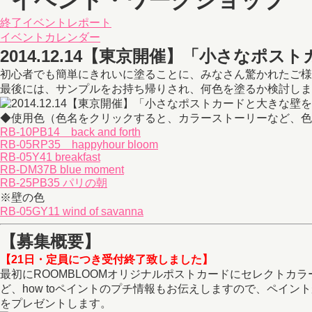
終了イベントレポート
イベントカレンダー
2014.12.14
【東京開催】「小さなポスト
初心者でも簡単にきれいに塗ることに、みなさん驚かれたご様
最後には、サンプルをお持ち帰りされ、何色を塗るか検討しま
◆使用色（色名をクリックすると、カラーストーリーなど、色
RB-10PB14 back and forth
RB-05RP35 happyhour bloom
RB-05Y41 breakfast
RB-DM37B blue moment
RB-25PB35 パリの朝
※壁の色
RB-05GY11 wind of savanna
【募集概要】
【21日・定員につき受付終了致しました】
最初にROOMBLOOMオリジナルポストカードにセレクト
ど、how toペイントのプチ情報もお伝えしますので、ペイ
をプレゼントします。