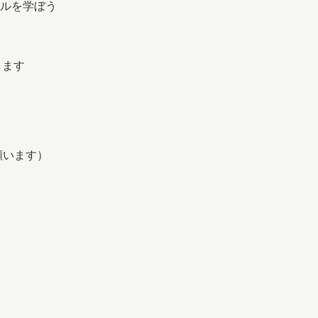
します
。
願います）