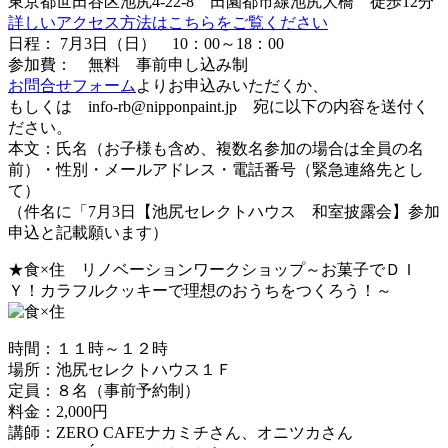
東京都世田谷区池尻4-22-8 田園都市線池尻大橋 徒歩12分
詳しいアクセス方法はこちらをご覧ください
日程： 7月3日（日） 10：00～18：00
参加費： 無料 事前申し込み制
お問合せフォーム
よりお申込みいただくか、
もしくは info-rb@nipponpaint.jp 宛に以下の内容を送付く
ださい。
本文：氏名（お子様も含め、複数名参加の場合は全員の名
前）・性別・メールアドレス・電話番号（緊急連絡先とし
て）
（件名に「7月3日【池尻セレクトハウス 和室披露会】参加
申込と記載願います）
★食×住 リノベーションワークショップ～お菓子でＤＩ
Ｙ！カラフルクッキーで理想のおうちをつくろう！～
時間：１１時～１２時
場所：池尻セレクトハウス１Ｆ
定員：８名（事前予約制）
料金：2,000円
講師：ZERO CAFEナカミチさん、オニツカさん