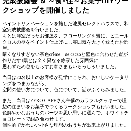
完成披露会 ＆ ～食×住～お菓子DIYワー
クショップを開催しました
ペイントリノベーションを施した池尻セレクトハウスで、和
室完成披露会を行いました。
もとは洋室だったお部屋を、フローリングを畳に、ビニール
クロスの壁をペイント仕上げにし雰囲気を大きく変えたお部
屋。
暗くなりすぎない茶色crème de cacaoと壁色に合わせた畳が
作りだす1階とは全く異なる静寂した雰囲気に
思わずため息をもらすお客さまもいらっしゃいました。
当日は20名以上のお客様が見学にこられ、おいしいケータリ
ングをつまみながら、
空間の使い方について、色について、話がふくらみました。
また、当日はZERO CAFEさん主催のカラフルクッキーで理
想の住まいをお菓子でつくるワークショップも行いました。
色鮮やかなおうちのパーツを思い思いに選んで、ホワイトチ
ョコレートで組み合わせます。
個性的でかわいい小さな理想のおうちが出来上がりました。