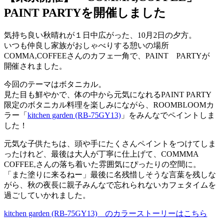
PAINT PARTYを開催しました
気持ち良い秋晴れが１日中広がった、10月2日の夕方。
いつも仲良し家族がおしゃべりする憩いの場所
COMMA,COFFEEさんのカフェ一角で、PAINT PARTYが
開催されました。
今回のテーマはボタニカル。
見た目も鮮やかで、体の中から元気になれるPAINT PARTY
限定のボタニカル料理を楽しみにながら、ROOMBLOOMカ
ラー「
kitchen garden (RB‐75GY13)
」をみんなでペイントしま
した！
元気な子供たちは、頭や手にたくさんペイントをつけてしま
ったけれど、最後は大人が丁寧に仕上げて、COMMMA
COFFEE,さんの落ち着いた雰囲気にぴったりの空間に。
「また塗りに来るねー」最後に名残惜しそうな言葉を残しな
がら、秋の夜長に親子みんなで忘れられないカフェタイムを
過ごしていかれました。
kitchen garden (RB‐75GY13) のカラーストーリーはこちら