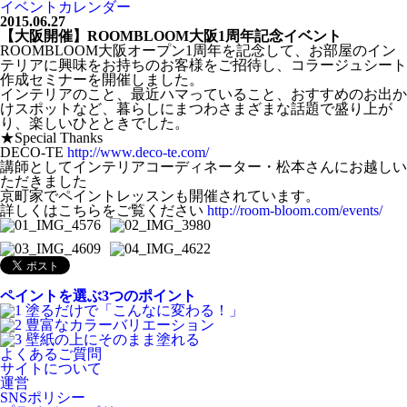
イベントカレンダー
2015.06.27
【大阪開催】ROOMBLOOM大阪1周年記念イベント
ROOMBLOOM大阪オープン1周年を記念して、お部屋のイン
テリアに興味をお持ちのお客様をご招待し、コラージュシート
作成セミナーを開催しました。
インテリアのこと、最近ハマっていること、おすすめのお出か
けスポットなど、暮らしにまつわさまざまな話題で盛り上が
り、楽しいひとときでした。
★Special Thanks
DECO-TE
http://www.deco-te.com/
講師としてインテリアコーディネーター・松本さんにお越しい
ただきました
京町家でペイントレッスンも開催されています。
詳しくはこちらをご覧ください
http://room-bloom.com/events/
ペイントを選ぶ3つのポイント
よくあるご質問
サイトについて
運営
SNSポリシー