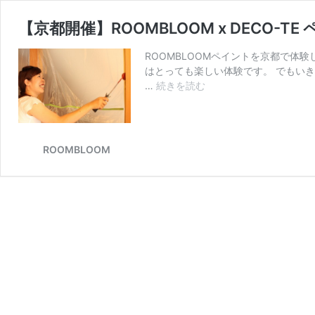
【京都開催】ROOMBLOOM x DECO-T
ROOMBLOOMペイントを京都で体
はとっても楽しい体験です。 でもい
【京
…
続きを読む
都
開
催】
ROOMBLOOM
ROOMBLOOM
x
DECO-
TE
ペ
イ
ン
ト
レ
ッ
ス
ン